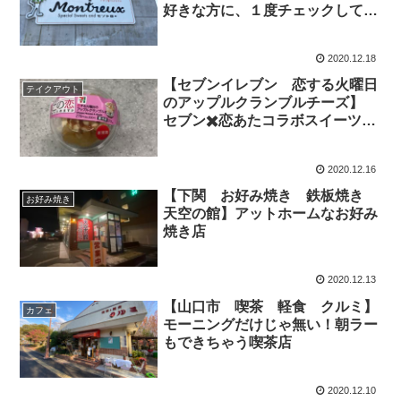
好きな方に、１度チェックしてみ
てほしいお店！
2020.12.18
【セブンイレブン 恋する火曜日
テイクアウト
のアップルクランブルチーズ】
セブン✖️恋あたコラボスイーツ第
３弾！
2020.12.16
【下関 お好み焼き 鉄板焼き
お好み焼き
天空の館】アットホームなお好み
焼き店
2020.12.13
【山口市 喫茶 軽食 クルミ】
カフェ
モーニングだけじゃ無い！朝ラー
もできちゃう喫茶店
2020.12.10