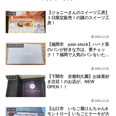
【ジョニーさんのスイーツ工房】
ケーキ
１日限定販売！の謎のスイーツ工
房！
2020.12.26
【福岡市 pain stock】ハード系
テイクアウト
のパンが好きな方は、要チェッ
ク！？福岡で人気のパンをいただ
きました！！
2020.12.25
【下関市 京都利久園】お抹茶好
アイス
き注目！のお店が、NEW
OPEN！！
2020.12.22
【山口市 いちご屋けんちゃん&
ケーキ
モントロー】いちごとケーキが大