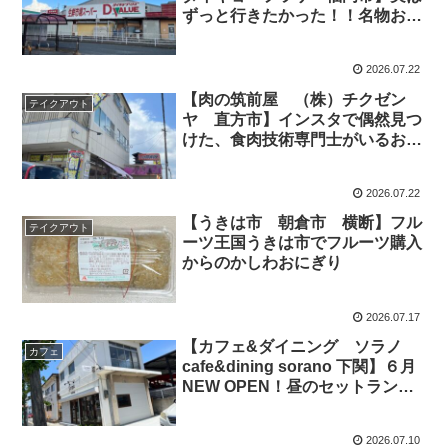
ずっと行きたかった！！名物お惣
菜がいっぱいのスーパー
2026.07.22
【肉の筑前屋 （株）チクゼン
テイクアウト
ヤ 直方市】インスタで偶然見つ
けた、食肉技術専門士がいるお肉
やさんの創業祭
2026.07.22
【うきは市 朝倉市 横断】フル
テイクアウト
ーツ王国うきは市でフルーツ購入
からのかしわおにぎり
2026.07.17
【カフェ&ダイニング ソラノ
カフェ
cafe&dining sorano 下関】６月
NEW OPEN！昼のセットランチ
をいただきました！！
2026.07.10