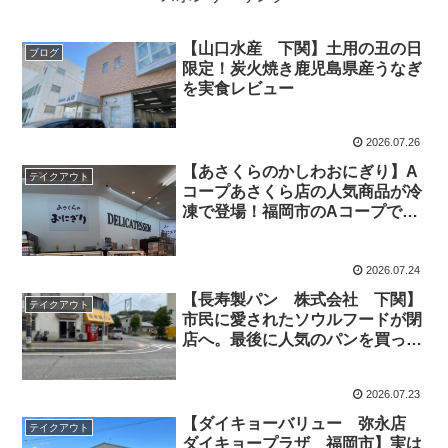
【山口水産 下関】土用の丑の日
ブログ
限定！炭火焼き鹿児島県産うなぎ
を実食レビュー
2026.07.26
【あさくらのかしわおにぎり】A
テイクアウト
コープあさくら店の人気商品が冷
凍で登場！福岡市のAコープで買
ってみた
2026.07.24
【長寿製パン 株式会社 下関】
テイクアウト
市民に愛されたソウルフードが閉
店へ。最後に人気のパンを買って
きました。
2026.07.23
【ダイキョーバリュー 弥永店
テイクアウト
ダイキョープラザ 福岡市】実は