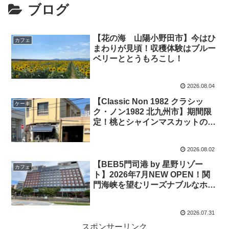
ブログ
【花の海 山陽小野田市】今はひ
カフェ
まわりが見頃！収穫体験はブルー
ベリーととうもろこし！
2026.08.04
【Classic Non 1982 クラシッ
ケーキ
ク・ノン1982 北九州市】期間限
定！桃とシャインマスカットの絶
品パフェをいただきました
2026.08.02
【BEB5門司港 by 星野リゾー
カフェ
ト】2026年7月NEW OPEN！関
門海峡を望むリーズナブルなホテ
ルを紹介
2026.07.31
スポンサーリンク