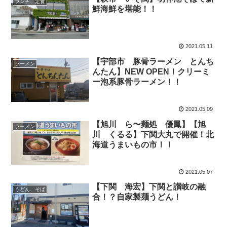
ランチ、定食
鮮海鮮を堪能！！
2021.05.11
【宇部市 豚骨ラーメン とんち
ラーメン
んたん】NEW OPEN！クリーミ
ー泡系豚骨ラーメン！！
2021.05.09
【旭川 ら〜麺処 優鳳】【旭
ラーメン
川 くるる】下関大丸で開催！北
海道うまいもの市！！
2021.05.07
【下関 海宏】下関と讃岐の融
うどん、そば
合！？自家製麺うどん！