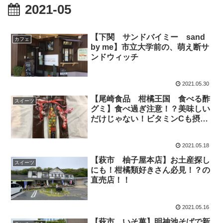
2021-05
【下関 サンドバイミー sand
カフェ
by me】市立大学前の、萌え断サ
ンドウィッチ
2021.05.30
【尾崎食品 柑橘王国 食べる酢
スイーツ
グミ】食べ過ぎ注意！？美味しい
だけじゃない！ビタミンCも摂れ
ちゃうグミ！！
2021.05.18
【萩市 柚子屋本店】お土産探し
スイーツ
にも！柑橘類好きさん必見！？の
直売店！！
2021.05.16
【萩市 いそ萬】明神池そばで新