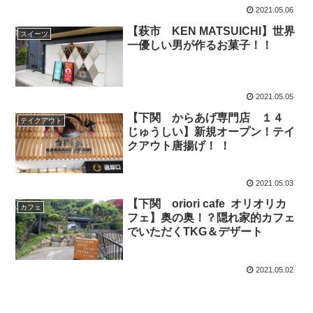
2021.05.06
【萩市 KEN MATSUICHI】世界
スイーツ
一優しい男が作るお菓子！！
2021.05.05
【下関 からあげ専門店 １４
テイクアウト
じゅうしい】新規オープン！テイ
クアウト唐揚げ！ ！
2021.05.03
【下関 oriori cafe オリオリカ
カフェ
フェ】奥の奥！？隠れ家的カフェ
でいただくTKG＆デザート
2021.05.02