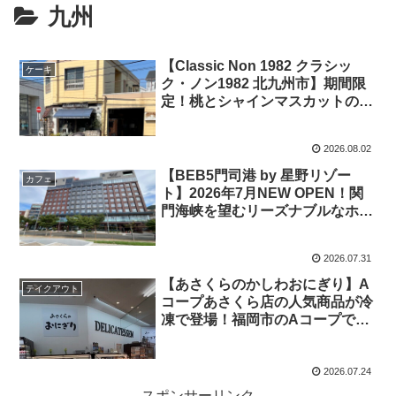
九州
【Classic Non 1982 クラシッ
ケーキ
ク・ノン1982 北九州市】期間限
定！桃とシャインマスカットの絶
品パフェをいただきました
2026.08.02
【BEB5門司港 by 星野リゾー
カフェ
ト】2026年7月NEW OPEN！関
門海峡を望むリーズナブルなホテ
ルを紹介
2026.07.31
【あさくらのかしわおにぎり】A
テイクアウト
コープあさくら店の人気商品が冷
凍で登場！福岡市のAコープで買
ってみた
2026.07.24
スポンサーリンク