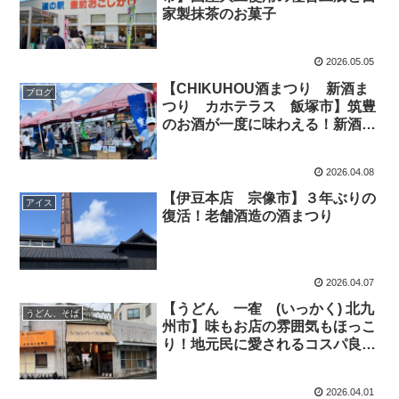
家製抹茶のお菓子
2026.05.05
【CHIKUHOU酒まつり 新酒ま
ブログ
つり カホテラス 飯塚市】筑豊
のお酒が一度に味わえる！新酒イ
ベント
2026.04.08
【伊豆本店 宗像市】３年ぶりの
アイス
復活！老舗酒造の酒まつり
2026.04.07
【うどん 一隺 (いっかく) 北九
うどん、そば
州市】味もお店の雰囲気もほっこ
り！地元民に愛されるコスパ良し
うどん店
2026.04.01