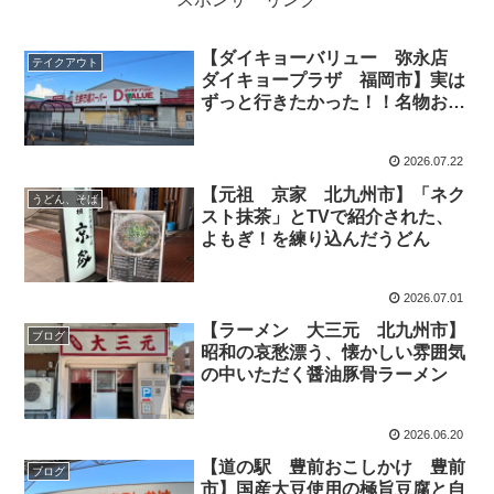
【ダイキョーバリュー 弥永店
テイクアウト
ダイキョープラザ 福岡市】実は
ずっと行きたかった！！名物お惣
菜がいっぱいのスーパー
2026.07.22
【元祖 京家 北九州市】「ネク
うどん、そば
スト抹茶」とTVで紹介された、
よもぎ！を練り込んだうどん
2026.07.01
【ラーメン 大三元 北九州市】
ブログ
昭和の哀愁漂う、懐かしい雰囲気
の中いただく醤油豚骨ラーメン
2026.06.20
【道の駅 豊前おこしかけ 豊前
ブログ
市】国産大豆使用の極旨豆腐と自