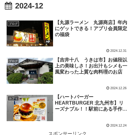
2024-12
【丸源ラーメン 丸源商店】年内
ブログ
にゲットできる！アプリ会員限定
の福袋
2024.12.31
【吉井十八 うきは市】お値段以
ブログ
上の美味しさ！お出汁もシメも一
風変わった上質な肉料理のお店
2024.12.26
【ハートバーガー
カフェ
HEARTBURGER 北九州市】リ
ーズナブル！！駅前にある手作り
パテと自家製バンズのお店
2024.12.24
スポンサーリンク