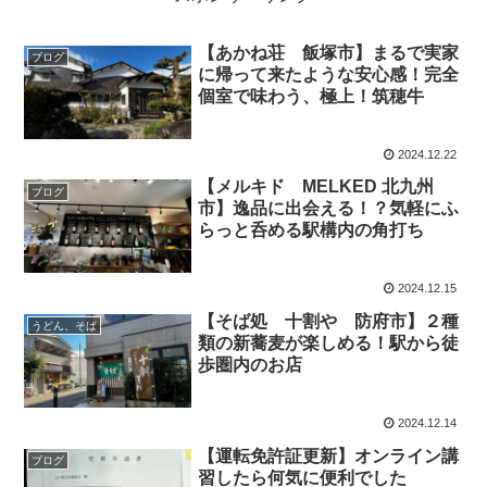
【あかね荘 飯塚市】まるで実家
ブログ
に帰って来たような安心感！完全
個室で味わう、極上！筑穂牛
2024.12.22
【メルキド MELKED 北九州
ブログ
市】逸品に出会える！？気軽にふ
らっと呑める駅構内の角打ち
2024.12.15
【そば処 十割や 防府市】２種
うどん、そば
類の新蕎麦が楽しめる！駅から徒
歩圏内のお店
2024.12.14
【運転免許証更新】オンライン講
ブログ
習したら何気に便利でした