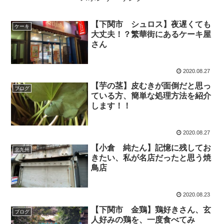
【下関市 シュロス】夜遅くても
ケーキ
大丈夫！？繁華街にあるケーキ屋
さん
2020.08.27
【芋の茎】皮むきが面倒だと思っ
ブログ
ている方、簡単な処理方法を紹介
します！！
2020.08.27
【小倉 純たん】記憶に残してお
北九州
きたい、私が名店だったと思う焼
鳥店
2020.08.23
【下関市 金鶏】鶏好きさん、玄
ブログ
人好みの鶏を、一度食べてみ