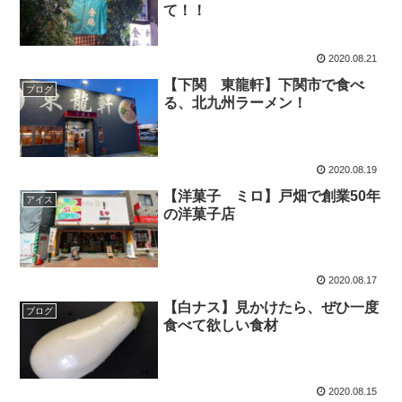
て！！
2020.08.21
【下関 東龍軒】下関市で食べ
ブログ
る、北九州ラーメン！
2020.08.19
【洋菓子 ミロ】戸畑で創業50年
アイス
の洋菓子店
2020.08.17
【白ナス】見かけたら、ぜひ一度
ブログ
食べて欲しい食材
2020.08.15