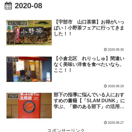
2020-08
【宇部市 山口茶業】お得がいっ
うどん、そば
ぱい！小野茶フェアに行ってきま
した！！
2020.08.30
【小倉北区 れりっしゅ】間違い
ブログ
なく美味い洋食を食べたいなら、
ここ！！
2020.08.29
部下の指導に悩んでいる人におす
ブログ
すめの書籍【「SLAM DUNK」に
学ぶ、「癖のある部下」の活用
術】
2020.08.27
スポンサーリンク