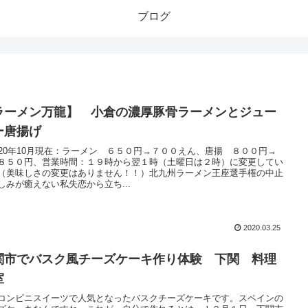
ブログ
ラーメン万龍】 小倉の濃厚豚骨ラーメンとジュー
ー唐揚げ
020年10月現在：ラーメン ６５０円→７００えん、唐揚 ８００円→
８５０円、営業時間：１９時から翌１時（土曜日は２時）に変更してい
（美味しさの変更はありません！！）北九州ラーメン王座選手権の中止
しみが癒えない私失恋から立ち...
2020.03.25
関市でバスク風チーズケーキ作り体験 下関 料理
室
コンビニスイーツで人気となったバスクチーズケーキです。スペインの