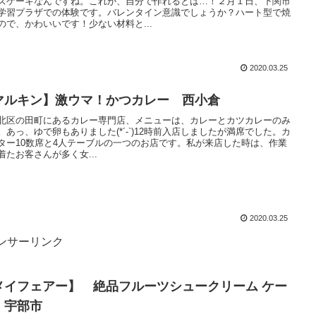
ズケーキなんですね。これが、自分で作れるとは…！２月１日、下関市
学習プラザでの体験です。バレンタイン意識でしょうか？ハート型で焼
ので、かわいいです！少ない材料と...
2020.03.25
マルキン】激ウマ！かつカレー 西小倉
北区の田町にあるカレー専門店、メニューは、カレーとカツカレーのみ
。あっ、ゆで卵もありました(*´-`)12時前入店しましたが満席でした。カ
ター10数席と4人テーブルの一つのお店です。私が来店した時は、作業
着たお客さんが多く女...
2020.03.25
ンサーリンク
メイフェアー】 絶品フルーツシュークリーム ケー
 宇部市