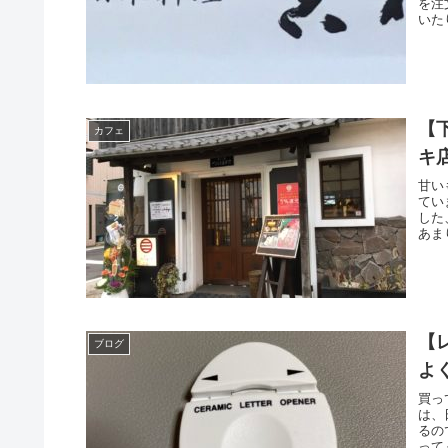
を注
いた
【
カフェ
キ
甘い
てい
した
あまり
【
ブログ
よ
買っ
は、
るの
って