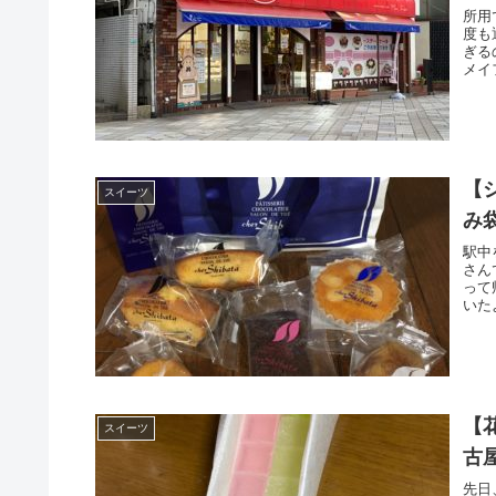
所用
度も
ぎる
メイ
【
スイーツ
み
駅中
さん
って
いた
【
スイーツ
古
先日