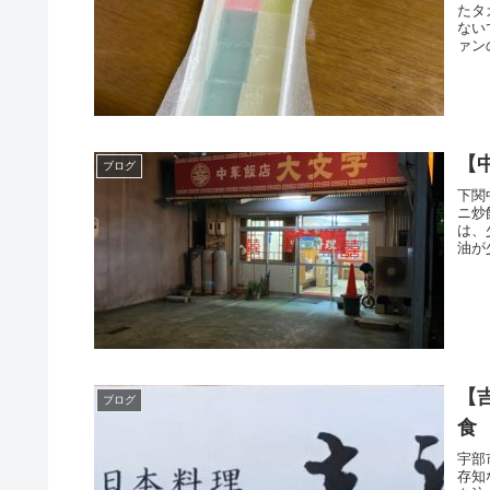
たタ
ない
ァン
【
ブログ
下関
ニ炒
は、
油が
【
ブログ
食
宇部
存知