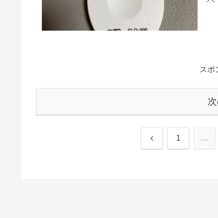
スポ
次
前
1
…
へ