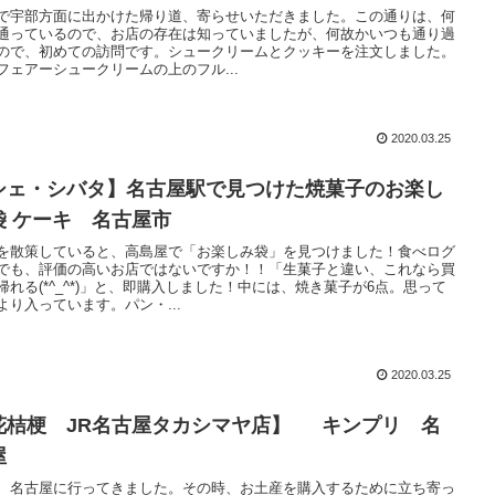
で宇部方面に出かけた帰り道、寄らせいただきました。この通りは、何
通っているので、お店の存在は知っていましたが、何故かいつも通り過
ので、初めての訪問です。シュークリームとクッキーを注文しました。
フェアーシュークリームの上のフル...
2020.03.25
シェ・シバタ】名古屋駅で見つけた焼菓子のお楽し
袋 ケーキ 名古屋市
を散策していると、高島屋で「お楽しみ袋」を見つけました！食べログ
でも、評価の高いお店ではないですか！！「生菓子と違い、これなら買
帰れる(*^_^*)」と、即購入しました！中には、焼き菓子が6点。思って
より入っています。パン・...
2020.03.25
花桔梗 JR名古屋タカシマヤ店】 キンプリ 名
屋
、名古屋に行ってきました。その時、お土産を購入するために立ち寄っ