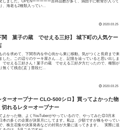
文しました。OPENーーーーー吉祥品数が多く、鶏団子に軟骨が入って
り、海老も2種類入ってい...
2020.03.25
下関 菓子の蔵 でせえる三好】 城下町の人気ケー
店
ものを求めて、下関市内を中心街から東に移動。気がつくと長府まで来
ました。この辺りのケーキ屋さん…と、記憶を辿っていると思い出しま
、でせえる三好さん！菓子の蔵 でせえる三好夕方だったので、種類が
無くて残念(´Д` ) 普段だ...
2020.03.25
レターオープナー CLO-500シロ】買ってよかった物
く切れるレターオープナー
てよかった物、よくYouTuberがやっているので、やってみた😊3月末
日本の多くの企業が決算月にしてます。私は、少額ですが株をやってい
で、株主召集や決算発表などの封筒が大量に送ってきます。 実際に送
くるのは、5月ごろですが、...