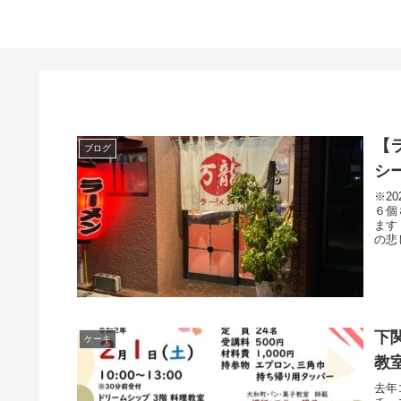
【
ブログ
シ
※2
６個
ます
の悲
下
ケーキ
教
去年