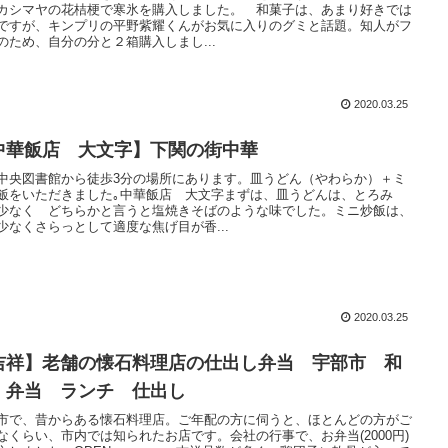
カシマヤの花桔梗で寒氷を購入しました。 和菓子は、あまり好きでは
ですが、キンプリの平野紫耀くんがお気に入りのグミと話題。知人がフ
のため、自分の分と２箱購入しまし...
2020.03.25
中華飯店 大文字】下関の街中華
中央図書館から徒歩3分の場所にあります。皿うどん（やわらか）＋ミ
飯をいただきました｡中華飯店 大文字まずは、皿うどんは、とろみ
少なく どちらかと言うと塩焼きそばのような味でした。ミニ炒飯は、
少なくさらっとして適度な焦げ目が香...
2020.03.25
吉祥】老舗の懐石料理店の仕出し弁当 宇部市 和
 弁当 ランチ 仕出し
市で、昔からある懐石料理店。ご年配の方に伺うと、ほとんどの方がご
なくらい、市内では知られたお店です。会社の行事で、お弁当(2000円)