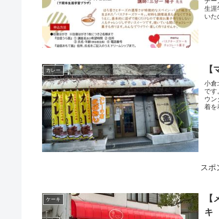
チー
生涯
いた
【
カレー
小倉
です
ウン
着を
スポ
【
ケーキ
キ