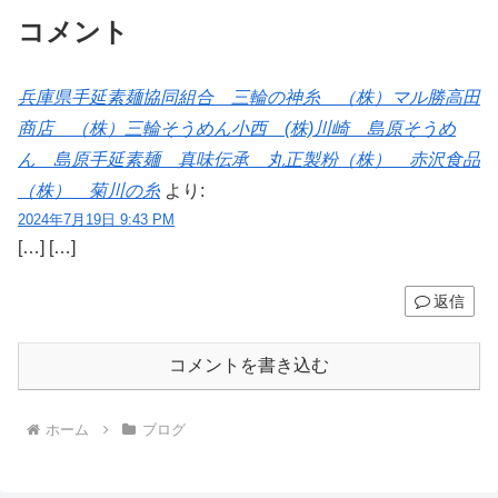
コメント
兵庫県手延素麺協同組合 三輪の神糸 （株）マル勝高田
商店 （株）三輪そうめん小西 (株)川崎 島原そうめ
ん 島原手延素麺 真味伝承 丸正製粉（株） 赤沢食品
（株） 菊川の糸
より:
2024年7月19日 9:43 PM
[…] […]
返信
コメントを書き込む
ホーム
ブログ