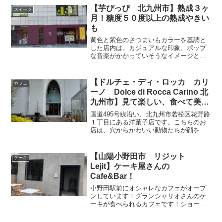
【芋ぴっぴ 北九州市】熟成３ヶ
スイーツ
月！糖度５０度以上の熟成やきい
も
黄色と紫色のさつまいもカラーを基調と
した店内は、カジュアルな印象。ポップ
な音楽がかかっていそうなイメージとは
裏腹に、静かな店内…誰かいるのかし
ら？入口にあった「極蜜熟成焼き芋」の
文字に誘われるように、奥へと進みま
【ドルチェ・ディ・ロッカ カリ
カフェ
す。北九州市小倉北区京町、井...
ーノ Dolce di Rocca Carino 北
九州市】見て楽しい、食べて美味
しいケーキ
国道495号線沿い、北九州市若松区花野路
１丁目にある洋菓子店です。こちらのお
店は、穴からかわいい動物たちが顔を覗
かせた焼きドーナツが有名です(*´∀｀*)(写
真は、パンフレットのものです)。伺った
時間が夕方だったこともあり、ショーケ
【山陽小野田市 リジット
ケーキ
ースのケ...
Lejit】ケーキ屋さんの
Cafe&Bar！
小野田駅前にオシャレなカフェがオープ
ンしています！グランシャリオさんのケ
ーキが食べられるカフェです！ショーケ
ースには、ケーキが種類豊富に陳列され
ています。客層は、若い方が多いです