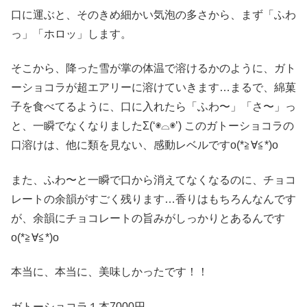
口に運ぶと、そのきめ細かい気泡の多さから、まず「ふわ
っ」「ホロッ」します。
そこから、降った雪が掌の体温で溶けるかのように、ガト
ーショコラが超エアリーに溶けていきます…まるで、綿菓
子を食べてるように、口に入れたら「ふわ〜」「さ〜」っ
と、一瞬でなくなりましたΣ(‘◉⌓◉’) このガトーショコラの
口溶けは、他に類を見ない、感動レベルですo(*≧∀≦*)o
また、ふわ〜と一瞬で口から消えてなくなるのに、チョコ
レートの余韻がすごく残ります…香りはもちろんなんです
が、余韻にチョコレートの旨みがしっかりとあるんです
o(*≧∀≦*)o
本当に、本当に、美味しかったです！！
ガトーショコラ１本7000円。