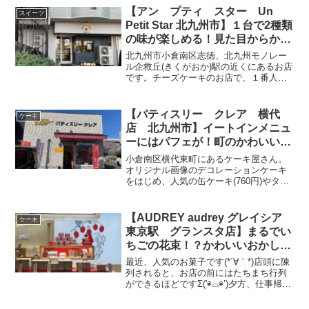
ね！(ご年配の方は１組でした)夜はバーに
【アン プティ スター Un
スイーツ
なるそうなんですが、今...
Petit Star 北九州市】１台で2種類
の味が楽しめる！見た目からかわ
いいチーズケーキ
北九州市小倉南区志徳、北九州モノレー
ル企救丘(きくがおか)駅の近くにあるお店
です。チーズケーキのお店で、１番人気
はざるチーズという、チーズケーキなん
ですが、それよりもどうしても買いたい
(食べたい)ケーキがあるので、そちらを紹
【パティスリー クレア 横代
ケーキ
介させていただき...
店 北九州市】イートインメニュ
ーにはパフェが！町のかわいいケ
ーキ屋さん
小倉南区横代東町にあるケーキ屋さん。
オリジナル画像のデコレーションケーキ
をはじめ、人気の缶ケーキ(760円)やタル
ト、パイや焼き菓子(180円前後)など種類
豊富！ケーキの値段は500円前後と比較的
リーズナブルです。また、店内併設のイ
【AUDREY audrey グレイシア
ケーキ
ートイン...
東京駅 グランスタ店】まるでい
ちごの花束！？かわいいおかしの
お土産！
最近、人気のお菓子です(*´∀｀*)店頭に陳
列されると、お店の前にはたちまち行列
ができるほどですΣ('◉⌓◉’)夕方、仕事帰り
にちょっと寄って買おうかしら？なんて
呑気なことではゲットできません！さて