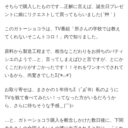
そちらで購入したものです…正解に言えば、誕生日プレゼ
ントに娘にリクエストして買ってもらいました( ´艸｀)
このガトーショコラは、TV番組「所さんの学校では教え
てくれないそこんトコロ！」内で知りました。
原料から製造工程まで、相当なこだわりをお持ちのパティ
シエのようで…と、言ってしまえばひと言ですが、とにか
くこだわりがすごかったです！！それをワンオペでされて
いるから、尚驚きでしたΣ(‘◉⌓◉’)
お取り寄せは、まさかの１年待ちΣ（ﾟдﾟlll）私のように
TVを観て食べてみたい！ってなった方がいるだろうか
ら、さらに待ちそうな予感＿|￣|○
…と、ガトーショコラ購入を断念しかけた数日後に、下関