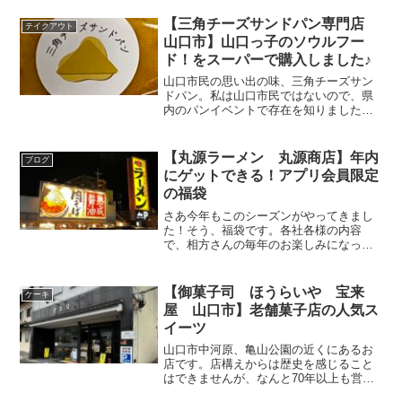
【三角チーズサンドパン専門店
テイクアウト
山口市】山口っ子のソウルフー
ド！をスーパーで購入しました♪
山口市民の思い出の味、三角チーズサン
ドパン。私は山口市民ではないので、県
内のパンイベントで存在を知りました。
本家は、山口市小郡下郷にある「川崎ベ
ーカリー」さん。そのパン(味)を、どうや
ら「三角チーズサンドパン専門店 原田
【丸源ラーメン 丸源商店】年内
ブログ
紗弥」さんが復刻され...
にゲットできる！アプリ会員限定
の福袋
さあ今年もこのシーズンがやってきまし
た！そう、福袋です。各社各様の内容
で、相方さんの毎年のお楽しみになって
います(￣∇￣) ♪「今年はどこの福袋を買
うんだろう？」と様子を伺っていると、
「丸源ラーメンさんのを予約した」と。
【御菓子司 ほうらいや 宝来
ケーキ
予約方法は、アプリか...
屋 山口市】老舗菓子店の人気ス
イーツ
山口市中河原、亀山公園の近くにあるお
店です。店構えからは歴史を感じること
はできませんが、なんと70年以上も営業
されている老舗菓子屋さんなんです