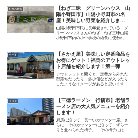
Σ('◉⌓◉’) 大きなショーケースにはケーキ
がたくさん！！他には焼菓子やパンと、
【ねぎ三昧 グリーンハウス 山
お好み焼き
品揃えがすごい！...
陽小野田市】山陽小野田市の名
産！美味しい野菜を紹介しま
す！！
山陽小野田市民に長年愛されている、グ
リーンハウスさんのねぎ、ねぎ三昧山陽
小野田市内の小中学校の給食に使われる
ねぎは、こちらのが使われています。地
域の皆様にとっては、お馴染みのネギで
す！婦人会の方にと講習会の開催や地域
【さかえ屋】美味しい定番商品を
ケーキ
の小学校の社会見学の場と...
お得にゲット！福岡のアウトレッ
ト店舗を紹介します！第一弾
アウトレットと聞くと、定番から外れた
型落ちだったり、多少傷などが入ったり
したようなイメージがあると思います。
こちらは、飯塚市平恒、さかえ屋さん本
部横にある、アウトレットのお店です
(✪▽✪)工場地帯の一画にあるため、初め
【三徳ラーメン 行橋市】老舗ラ
ブログ
ての方は、まずこのエリ...
ーメン店の大人気メニューを紹介
します！
厨房に沿って、長ーいカウンター席。さ
らに、そのカウンターに沿って、ずらー
りと並べられた椅子。…その椅子には、
大勢の待人がΣ('◉⌓◉’)福岡県は、JR行橋駅