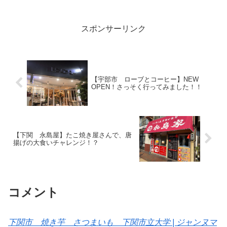
から徒歩圏内。真っ赤な看板が目印のラ
ーメン屋さん。特に、ファミリー層に人
気です。ラー...
スポンサーリンク
【宇部市 ローブとコーヒー】NEW
OPEN！さっそく行ってみました！！
【下関 永島屋】たこ焼き屋さんで、唐
揚げの大食いチャレンジ！？
コメント
下関市 焼き芋 さつまいも 下関市立大学 | ジャンヌマ