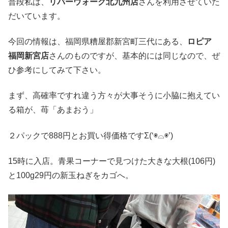
普段私は、
リバーウォーク北九州店
さんを利用させていた
だいています。
今回の情報は、福岡県糟屋郡新宮町三代にある、
ロピア
福岡新宮店
さんのものですが、基本的には同じなので、ぜ
ひ参考にしてみて下さい。
まず、高確率ですれ違う方々が大事そうに小脇に抱えてい
る箱が、苺「あまおう」
２パックで888円とお買い得価格ですΣ(‘◉⌓◉’)
15時に入店。青果コーナーで見つけた大きな大根(106円)
と100g29円の新玉ねぎをカゴへ。