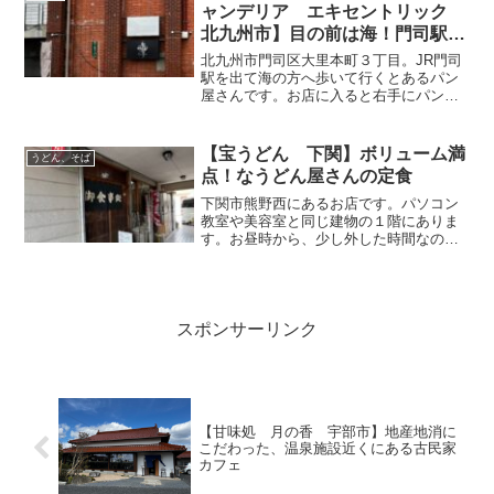
席に空きがあり、入店OK ...
ャンデリア エキセントリック
北九州市】目の前は海！門司駅前
にあるパン屋さん
北九州市門司区大里本町３丁目。JR門司
駅を出て海の方へ歩いて行くとあるパン
屋さんです。お店に入ると右手にパンが
ところ狭しと並んでいるカウンター。そ
の奥はキッチンになっていて、店員さん
が忙し気に作業されています。パンは、
【宝うどん 下関】ボリューム満
うどん、そば
ハード系のサンドウィッ...
点！なうどん屋さんの定食
下関市熊野西にあるお店です。パソコン
教室や美容室と同じ建物の１階にありま
す。お昼時から、少し外した時間なので
すが、駐車場は車でいっぱいΣ('◉⌓◉’)店前
には椅子が並べてあり、みなさん順番待
ちされています。店内は、片付けも回ら
ないほどてんや...
スポンサーリンク
【甘味処 月の香 宇部市】地産地消に
こだわった、温泉施設近くにある古民家
カフェ