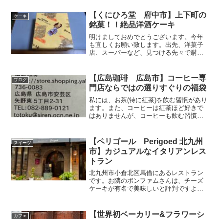
やきとりは、味噌でいただく文化があり
ます。その味噌も、お店それぞれの特徴
【くにひろ堂 府中市】上下町の
ケーキ
があるので、「味噌串」と...
銘菓！！絶品洋酒ケーキ
明けましておめでとうございます。今年
も宜しくお願い致します。出先、洋菓子
店、スーパーなど、見つける先々で購入
しているほど大好きなブランデーケーキ
ですが、そのほとんどが、生地がパサパ
サ。洋酒も申し訳なさ程度しかありませ
【広島珈琲 広島市】コーヒー専
ブログ
ん。…そう、ケーキと洋酒...
門店ならではの選りすぐりの福袋
私には、お茶(特に紅茶)を飲む習慣があり
ます。また、コーヒーは紅茶ほど好きで
はありませんが、コーヒーも飲む習慣が
あります。ジュース系は、実は苦手なの
で、水分摂取は専らお茶とコーヒー(と、
水)。お茶もさることながら、コーヒーも
【ペリゴール Perigoed 北九州
スイーツ
常備しています(...
市】カジュアルなイタリアンレス
トラン
北九州市小倉北区馬借にあるレストラン
です。お隣のボンファムさんは、チーズ
ケーキが有名で美味しいと評判ですよ
ね。私も過去にいただいたことがありま
すが、ペリゴールさんは初めて。予約は
特にしていなかったのですが、幸いにも
【世界初ベーカリー&フラワーシ
カフェ