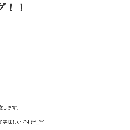
グ！！
意します。
味しいです(*^_^*)